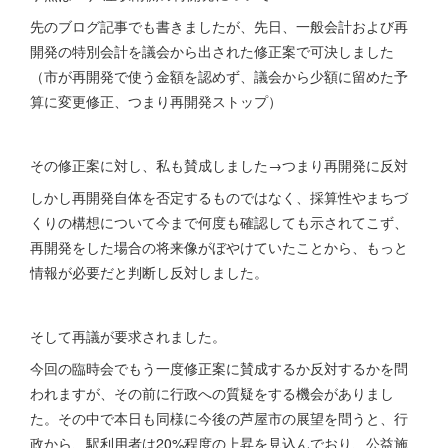
先のブログ記事でも書きましたが、先日、一般会計および再
開発の特別会計を議会から出された修正案で可決しました
（市が再開発で使う金額を認めず、議会から少額に留めた予
算に変更修正、つまり再開発ストップ）
その修正案に対し、私も賛成しました→つまり再開発に反対
しかし再開発自体を否定するものではなく、採算性やまちづ
くりの構想について今まで何度も確認しても示されてこず、
再開発をした場合の将来像がぼやけていたことから、もっと
情報が必要だと判断し反対しました。
そして再議が要求されました。
今回の臨時会でもう一度修正案に賛成するか反対するかを問
われますが、その前に行政への質疑をする機会がありまし
た。その中で本日も同様に今後の芦屋市の展望を問うと、行
政から、駅利用者は20%程度の上昇を見込んでおり、公益施