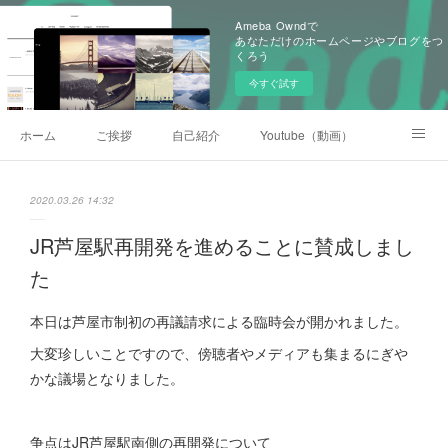
Ameba Owndで
あなただけのホームページやブログをつ
くろう
今すぐ試す
ホーム
ご挨拶
自己紹介
Youtube（動画）
後援会
2020.03.26 14:32
JR芦屋駅再開発を進めることに賛成しまし
た
本日は芦屋市制初の再議請求による臨時会が開かれました。
大変珍しいことですので、傍聴者やメディアも集まるにぎや
かな議場となりました。
争点はJR芦屋駅南側の再開発について