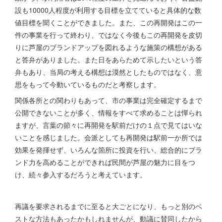
設も10000人程度が利用する目標を立てていると具体的な数
値目標を聞くことができました。また、この再開発はこの一
件の事業を行って終わり、ではなく今後もこの再開発を皮切
りに芦屋のブランドアップを図れるような施策の構想がある
と答弁がありました。また日をあらためて示したいという答
弁もあり、当局の考える構想は漠然としたものではなく、意
思をもって今動いているものだと考察します。
関係各所との関わりもあって、市の事業は完全確定するまで
公開できないことが多く、情報をすべて求めることは憚られ
ますが、言葉の節々に再開発を駅前だけの１点で見てはいな
いことを感じました。会派としても再開発は駅前一か所では
効果を発揮せず、いろんな箇所に投資を行い、総合的にブラ
ンド力を高めることができれば民間が芦屋の魅力に目をつ
け、続々参入するだろうと考えています。
再議を要求されるまでに至ると大ごとになり、もっと別のベ
ストな方法もあったかもしれませんが、動議に賛同したから