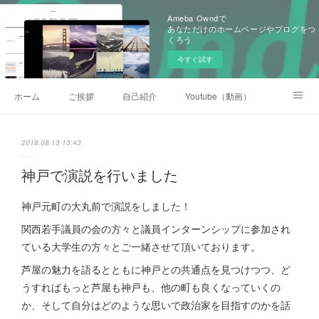
Ameba Owndで
あなただけのホームページやブログをつ
くろう
今すぐ試す
ホーム
ご挨拶
自己紹介
Youtube（動画）
後援会
2018.08.13 13:43
神戸で演説を行いました
神戸元町の大丸前で演説をしました！
関西若手議員の会の方々と議員インターンシップに参加され
ている大学生の方々とご一緒させて頂いております。
芦屋の魅力を語るとともに神戸との共通点を見つけつつ、ど
うすればもっと芦屋も神戸も、他の町も良くなっていくの
か、そして自分はどのような思いで政治家を目指すのかを話