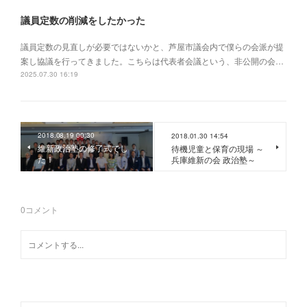
議員定数の削減をしたかった
議員定数の見直しが必要ではないかと、芦屋市議会内で僕らの会派が提
案し協議を行ってきました。こちらは代表者会議という、非公開の会…
2025.07.30 16:19
2018.08.19 00:30
2018.01.30 14:54
維新政治塾の修了式でし
待機児童と保育の現場 ～
た！
兵庫維新の会 政治塾～
0
コメント