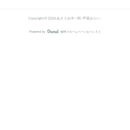
Copyright ©
2026
あさうみ洋一郎 -芦屋みらい-
.
Powered by
無料でホームページをつくろう
AmebaOwnd
フォロー