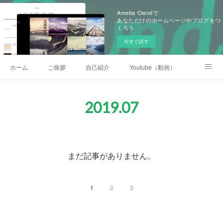
Ameba Owndで
あなただけのホームページやブログをつ
くろう
今すぐ試す
ホーム
ご挨拶
自己紹介
Youtube（動画）
後援会
2019
.
07
まだ記事がありません。
1
2
3