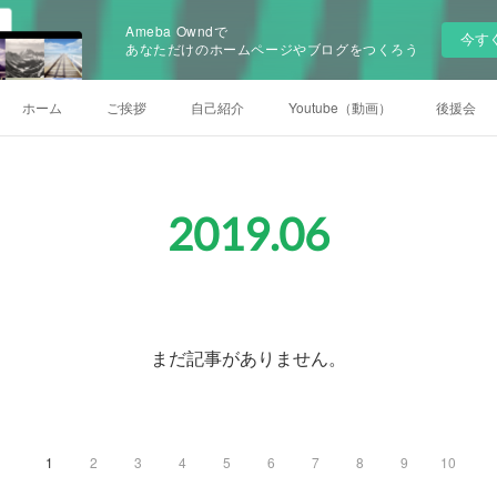
Ameba Owndで
今す
あなただけのホームページやブログをつくろう
ホーム
ご挨拶
自己紹介
Youtube（動画）
後援会
2019
.
06
まだ記事がありません。
1
2
3
4
5
6
7
8
9
10