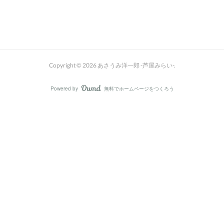
Copyright ©
2026
あさうみ洋一郎 -芦屋みらい-
.
Powered by
無料でホームページをつくろう
AmebaOwnd