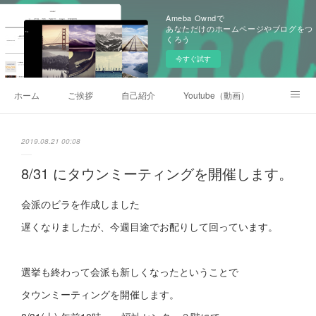
Ameba Owndで
あなただけのホームページやブログをつ
くろう
今すぐ試す
ホーム
ご挨拶
自己紹介
Youtube（動画）
後援会
2019.08.21 00:08
8/31 にタウンミーティングを開催します。
会派のビラを作成しました
遅くなりましたが、今週目途でお配りして回っています。
選挙も終わって会派も新しくなったということで
タウンミーティングを開催します。