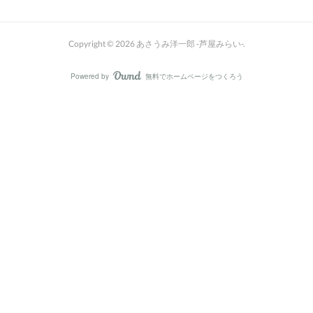
Copyright ©
2026
あさうみ洋一郎 -芦屋みらい-
.
Powered by
無料でホームページをつくろう
AmebaOwnd
フォロー