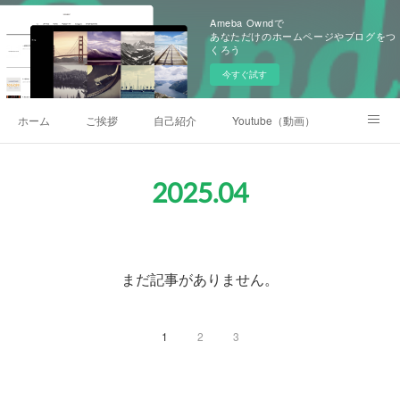
Ameba Owndで
あなただけのホームページやブログをつ
くろう
今すぐ試す
ホーム
ご挨拶
自己紹介
Youtube（動画）
後援会
2025
.
04
まだ記事がありません。
1
2
3